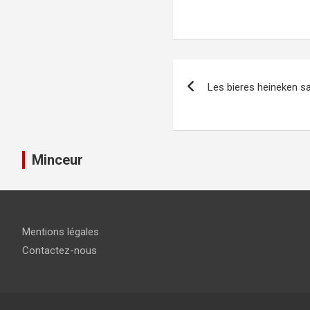
Navigation
Les bieres heineken s
de
l’article
Minceur
Mentions légales
Contactez-nous