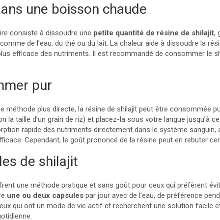
 dans une boisson chaude
ire consiste à dissoudre une
petite quantité de résine de shilajit
,
omme de l’eau, du thé ou du lait. La chaleur aide à dissoudre la rés
plus efficace des nutriments. Il est recommandé de consommer le shil
mmer pur
e méthode plus directe, la résine de shilajit peut être consommée p
n la taille d’un grain de riz) et placez-la sous votre langue jusqu’à ce
tion rapide des nutriments directement dans le système sanguin, a
icace. Cependant, le goût prononcé de la résine peut en rebuter cer
es de shilajit
ffrent une méthode pratique et sans goût pour ceux qui préfèrent évit
dre
une ou deux capsules
par jour avec de l’eau, de préférence pend
ux qui ont un mode de vie actif et recherchent une solution facile et
uotidienne.