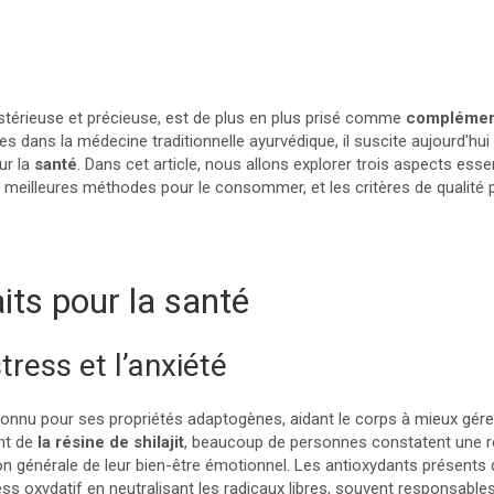
mystérieuse et précieuse, est de plus en plus prisé comme
complément
res dans la médecine traditionnelle ayurvédique, il suscite aujourd’hui
ur la
santé
. Dans cet article, nous allons explorer trois aspects essent
es meilleures méthodes pour le consommer, et les critères de qualité 
aits pour la santé
tress et l’anxiété
onnu pour ses propriétés adaptogènes, aidant le corps à mieux gérer
nt de
la résine de shilajit
, beaucoup de personnes constatent une ré
ion générale de leur bien-être émotionnel. Les antioxydants présents d
ss oxydatif en neutralisant les radicaux libres, souvent responsables 