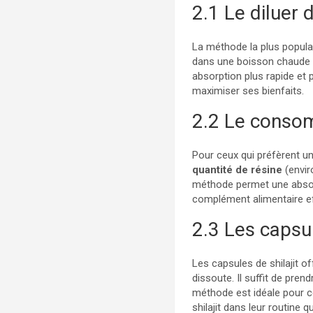
2.1 Le diluer
La méthode la plus popula
dans une boisson chaude c
absorption plus rapide et 
maximiser ses bienfaits.
2.2 Le conso
Pour ceux qui préfèrent un
quantité de résine
(enviro
méthode permet une absorp
complément alimentaire eff
2.3 Les capsul
Les capsules de shilajit o
dissoute. Il suffit de pren
méthode est idéale pour ce
shilajit dans leur routine q