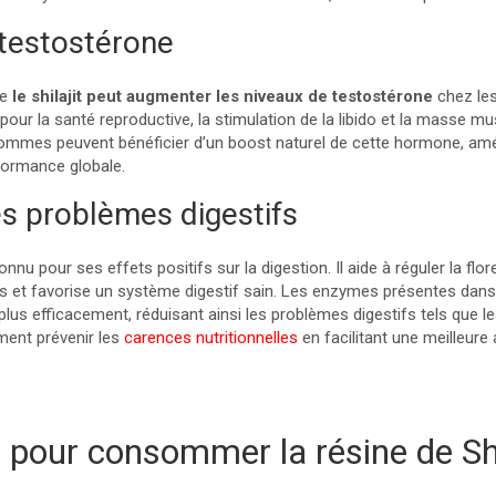
 testostérone
ue
le shilajit peut augmenter les niveaux de testostérone
chez le
our la santé reproductive, la stimulation de la libido et la masse mus
es hommes peuvent bénéficier d’un boost naturel de cette hormone, amél
rformance globale.
es problèmes digestifs
onnu pour ses effets positifs sur la digestion. Il aide à réguler la flor
s et favorise un système digestif sain. Les enzymes présentes dans le
us efficacement, réduisant ainsi les problèmes digestifs tels que l
ement prévenir les
carences nutritionnelles
en facilitant une meilleure
pour consommer la résine de Shi