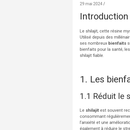
29 mai 2024
Introduction
Le shilajit, cette résine 
Utilisé depuis des millénai
ses nombreux
bienfaits
s
bienfaits pour la santé, l
shilajit fiable.
1. Les bienf
1.1 Réduit le s
Le
shilajit
est souvent rec
consommant régulièreme
l’anxiété et une améliorat
également à réduire le stre