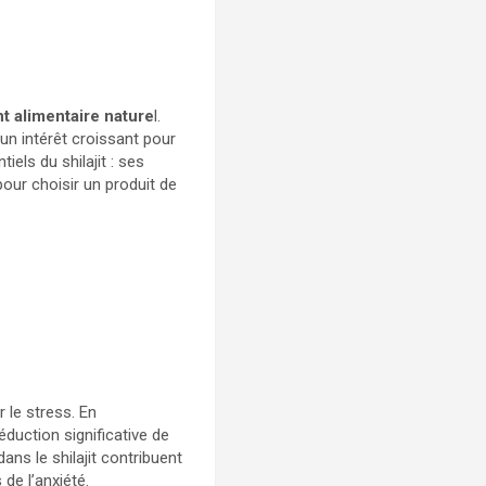
 alimentaire nature
l.
 un intérêt croissant pour
iels du shilajit : ses
pour choisir un produit de
 le stress. En
duction significative de
ans le shilajit contribuent
de l’anxiété.