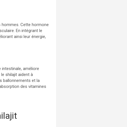
s hommes. Cette hormone
culaire. En intégrant le
iorant ainsi leur énergie,
e intestinale, améliore
 shilajit aident à
es ballonnements et la
 absorption des vitamines
lajit